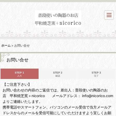
ホーム
>
お問い合せ
お問い合せ
STEP 1
STEP 2
STEP 3
入力
確認
完了
【ご注意下さい】
お問い合わせの内容のご返信では、差出人：普段使いの陶器のお
店 甲和焼芝窯＋nicorico メールアドレス： info@nicorico.com
よりご連絡いたします。
携帯電話やスマートフォン、パソコンのメール受信で当方メールア
ドレスからのメールを受信可能にしていただけますよう宜しくお願