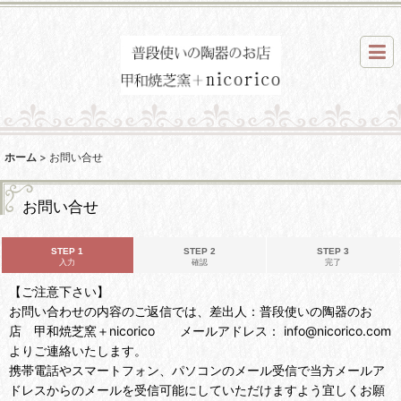
ホーム
>
お問い合せ
お問い合せ
STEP 1
STEP 2
STEP 3
入力
確認
完了
【ご注意下さい】
お問い合わせの内容のご返信では、差出人：普段使いの陶器のお
店 甲和焼芝窯＋nicorico メールアドレス： info@nicorico.com
よりご連絡いたします。
携帯電話やスマートフォン、パソコンのメール受信で当方メールア
ドレスからのメールを受信可能にしていただけますよう宜しくお願