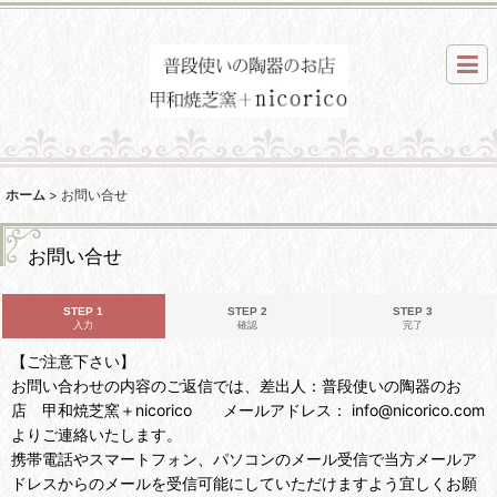
ホーム
>
お問い合せ
お問い合せ
STEP 1
STEP 2
STEP 3
入力
確認
完了
【ご注意下さい】
お問い合わせの内容のご返信では、差出人：普段使いの陶器のお
店 甲和焼芝窯＋nicorico メールアドレス： info@nicorico.com
よりご連絡いたします。
携帯電話やスマートフォン、パソコンのメール受信で当方メールア
ドレスからのメールを受信可能にしていただけますよう宜しくお願