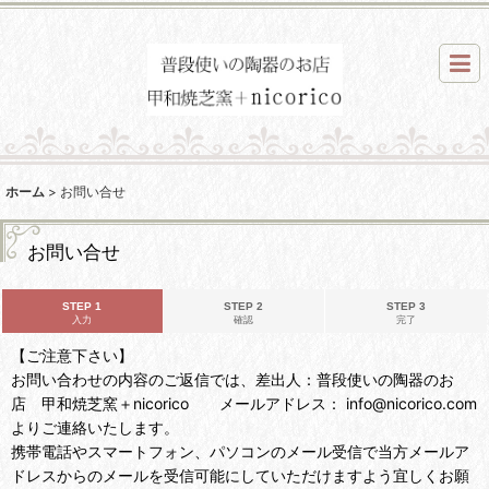
ホーム
>
お問い合せ
お問い合せ
STEP 1
STEP 2
STEP 3
入力
確認
完了
【ご注意下さい】
お問い合わせの内容のご返信では、差出人：普段使いの陶器のお
店 甲和焼芝窯＋nicorico メールアドレス： info@nicorico.com
よりご連絡いたします。
携帯電話やスマートフォン、パソコンのメール受信で当方メールア
ドレスからのメールを受信可能にしていただけますよう宜しくお願