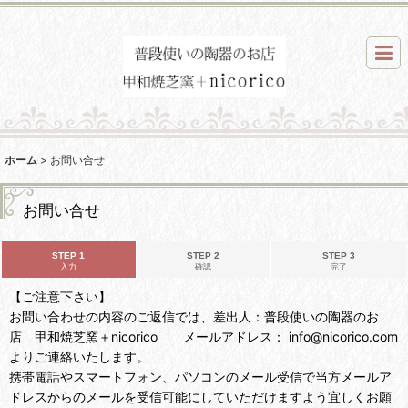
ホーム
>
お問い合せ
お問い合せ
STEP 1
STEP 2
STEP 3
入力
確認
完了
【ご注意下さい】
お問い合わせの内容のご返信では、差出人：普段使いの陶器のお
店 甲和焼芝窯＋nicorico メールアドレス： info@nicorico.com
よりご連絡いたします。
携帯電話やスマートフォン、パソコンのメール受信で当方メールア
ドレスからのメールを受信可能にしていただけますよう宜しくお願