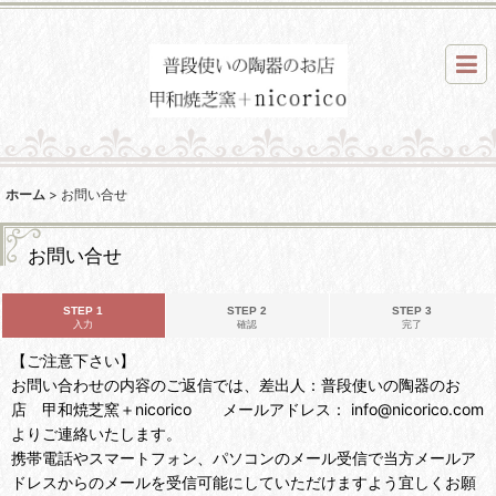
ホーム
>
お問い合せ
お問い合せ
STEP 1
STEP 2
STEP 3
入力
確認
完了
【ご注意下さい】
お問い合わせの内容のご返信では、差出人：普段使いの陶器のお
店 甲和焼芝窯＋nicorico メールアドレス： info@nicorico.com
よりご連絡いたします。
携帯電話やスマートフォン、パソコンのメール受信で当方メールア
ドレスからのメールを受信可能にしていただけますよう宜しくお願