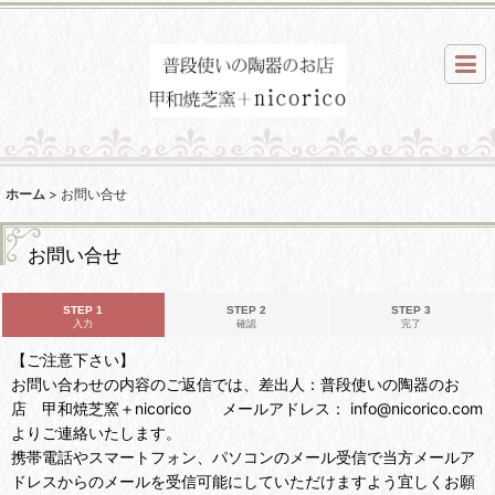
ホーム
>
お問い合せ
お問い合せ
STEP 1
STEP 2
STEP 3
入力
確認
完了
【ご注意下さい】
お問い合わせの内容のご返信では、差出人：普段使いの陶器のお
店 甲和焼芝窯＋nicorico メールアドレス： info@nicorico.com
よりご連絡いたします。
携帯電話やスマートフォン、パソコンのメール受信で当方メールア
ドレスからのメールを受信可能にしていただけますよう宜しくお願