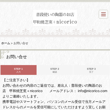
ホーム
>
お問い合せ
お問い合せ
STEP 1
STEP 2
STEP 3
入力
確認
完了
【ご注意下さい】
お問い合わせの内容のご返信では、差出人：普段使いの陶器のお
店 甲和焼芝窯＋nicorico メールアドレス： info@nicorico.com
よりご連絡いたします。
携帯電話やスマートフォン、パソコンのメール受信で当方メールア
ドレスからのメールを受信可能にしていただけますよう宜しくお願