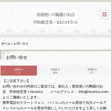
ホーム
>
お問い合せ
お問い合せ
STEP 1
STEP 2
STEP 3
入力
確認
完了
【ご注意下さい】
お問い合わせの内容のご返信では、差出人：普段使いの陶器のお
店 甲和焼芝窯＋nicorico メールアドレス： info@nicorico.com
よりご連絡いたします。
携帯電話やスマートフォン、パソコンのメール受信で当方メールア
ドレスからのメールを受信可能にしていただけますよう宜しくお願