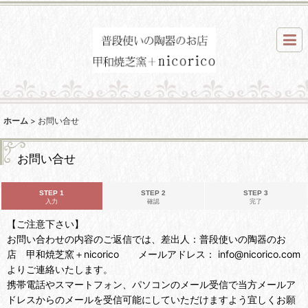
ホーム
>
お問い合せ
お問い合せ
STEP 1
STEP 2
STEP 3
入力
確認
完了
【ご注意下さい】
お問い合わせの内容のご返信では、差出人：普段使いの陶器のお
店 甲和焼芝窯＋nicorico メールアドレス： info@nicorico.com
よりご連絡いたします。
携帯電話やスマートフォン、パソコンのメール受信で当方メールア
ドレスからのメールを受信可能にしていただけますよう宜しくお願