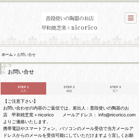
ホーム
>
お問い合せ
お問い合せ
STEP 1
STEP 2
STEP 3
入力
確認
完了
【ご注意下さい】
お問い合わせの内容のご返信では、差出人：普段使いの陶器のお
店 甲和焼芝窯＋nicorico メールアドレス： info@nicorico.com
よりご連絡いたします。
携帯電話やスマートフォン、パソコンのメール受信で当方メールア
ドレスからのメールを受信可能にしていただけますよう宜しくお願