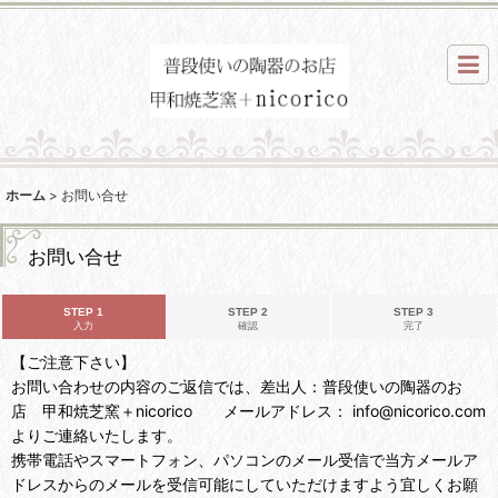
ホーム
>
お問い合せ
お問い合せ
STEP 1
STEP 2
STEP 3
入力
確認
完了
【ご注意下さい】
お問い合わせの内容のご返信では、差出人：普段使いの陶器のお
店 甲和焼芝窯＋nicorico メールアドレス： info@nicorico.com
よりご連絡いたします。
携帯電話やスマートフォン、パソコンのメール受信で当方メールア
ドレスからのメールを受信可能にしていただけますよう宜しくお願