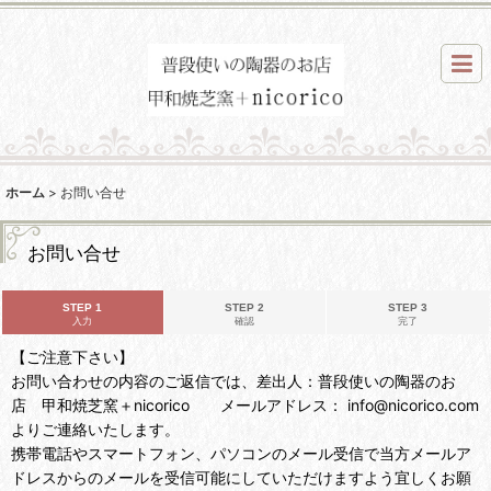
ホーム
>
お問い合せ
お問い合せ
STEP 1
STEP 2
STEP 3
入力
確認
完了
【ご注意下さい】
お問い合わせの内容のご返信では、差出人：普段使いの陶器のお
店 甲和焼芝窯＋nicorico メールアドレス： info@nicorico.com
よりご連絡いたします。
携帯電話やスマートフォン、パソコンのメール受信で当方メールア
ドレスからのメールを受信可能にしていただけますよう宜しくお願