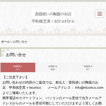
ホーム
>
お問い合せ
お問い合せ
STEP 1
STEP 2
STEP 3
入力
確認
完了
【ご注意下さい】
お問い合わせの内容のご返信では、差出人：普段使いの陶器のお
店 甲和焼芝窯＋nicorico メールアドレス： info@nicorico.com
よりご連絡いたします。
携帯電話やスマートフォン、パソコンのメール受信で当方メールア
ドレスからのメールを受信可能にしていただけますよう宜しくお願