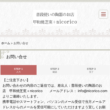
ホーム
>
お問い合せ
お問い合せ
STEP 1
STEP 2
STEP 3
入力
確認
完了
【ご注意下さい】
お問い合わせの内容のご返信では、差出人：普段使いの陶器のお
店 甲和焼芝窯＋nicorico メールアドレス： info@nicorico.com
よりご連絡いたします。
携帯電話やスマートフォン、パソコンのメール受信で当方メールア
ドレスからのメールを受信可能にしていただけますよう宜しくお願