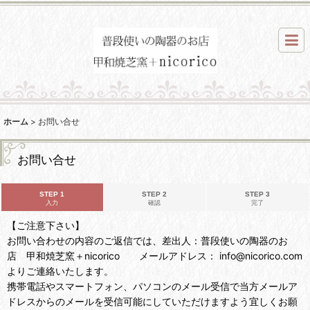
ホーム
>
お問い合せ
お問い合せ
STEP 1
STEP 2
STEP 3
入力
確認
完了
【ご注意下さい】
お問い合わせの内容のご返信では、差出人：普段使いの陶器のお
店 甲和焼芝窯＋nicorico メールアドレス： info@nicorico.com
よりご連絡いたします。
携帯電話やスマートフォン、パソコンのメール受信で当方メールア
ドレスからのメールを受信可能にしていただけますよう宜しくお願