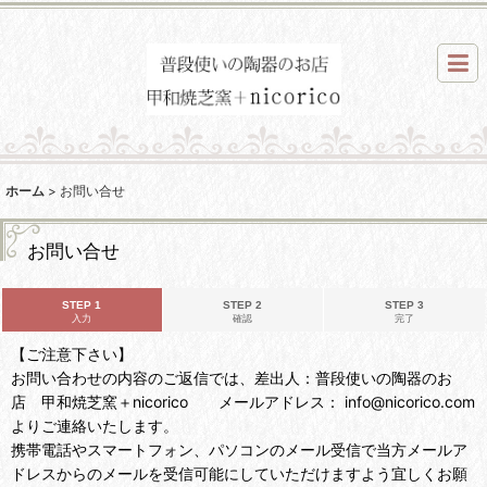
ホーム
>
お問い合せ
お問い合せ
STEP 1
STEP 2
STEP 3
入力
確認
完了
【ご注意下さい】
お問い合わせの内容のご返信では、差出人：普段使いの陶器のお
店 甲和焼芝窯＋nicorico メールアドレス： info@nicorico.com
よりご連絡いたします。
携帯電話やスマートフォン、パソコンのメール受信で当方メールア
ドレスからのメールを受信可能にしていただけますよう宜しくお願